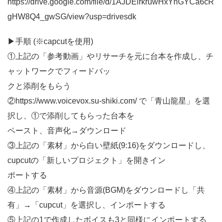
https://drive.google.com/file/d/1AJDEirkruwHxYnGYCa6cR
gHW8Q4_gwSG/view?usp=drivesdk
▶︎手順 (※capcutを使用)
①上記の「参考動画」やリサーチを元に台本を作成し、チ
ャットワークでフィードバッ
クと添削をもらう
②https://www.voicevox.su-shiki.com/ で「青山龍星」を選
択し、①で添削してもらった台本を
ペースト、音声化→ダウンロード
③上記の「素材」から白い壁紙(9:16)をダウンロードし、
cupcutの「新しいプロジェクト」を開きイン
ポートする
④上記の「素材」から音源(BGM)をダウンロードし「共
有」→「cupcut」を選択し、インポートする
⑤上記の1で作成したボイスも3と同様にインポートする