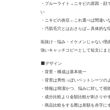
・ブルーライト→ニキビの原因・顔
い
・ニキビの炎症←これ選べば間違い
・汚肌毛穴とはおさらば←具体的な
垢抜け・悩み・イケメンじゃない理
強いキャッチコピーとして短文にま
デザイン
・背景・構成は基本統一
・背景は男性っぽいベットシーツのよ
・情報は簡潔かつ、悩みに対して視
・成分比較より金額比較が刺さりや
・商品比較をする際は差額を赤字にす